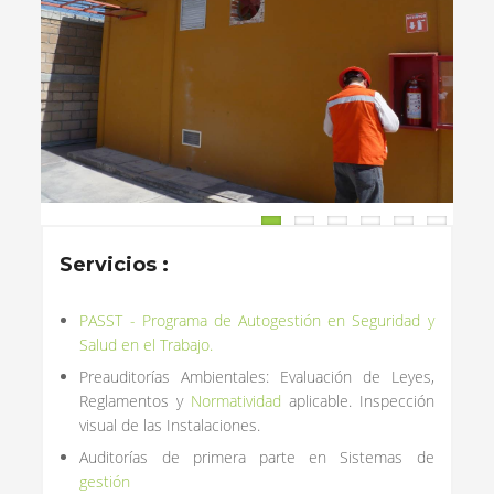
1
2
3
4
5
6
Servicios :
PASST - Programa de Autogestión en Seguridad y
Salud en el Trabajo.
Preauditorías Ambientales: Evaluación de Leyes,
Reglamentos y
Normatividad
aplicable. Inspección
visual de las Instalaciones.
Auditorías de primera parte en Sistemas de
gestión