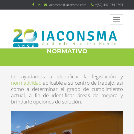
iaconsma@iaconsma.com
+(52) 442 234 1503
DIAGNÓSTICO DE CUMPLIMIENTO
NORMATIVO
Le ayudamos a identificar la legislación y
normatividad
aplicable a su centro de trabajo, así
como a determinar el grado de cumplimiento
actual, a fin de identificar áreas de mejora y
brindarle opciones de solución.